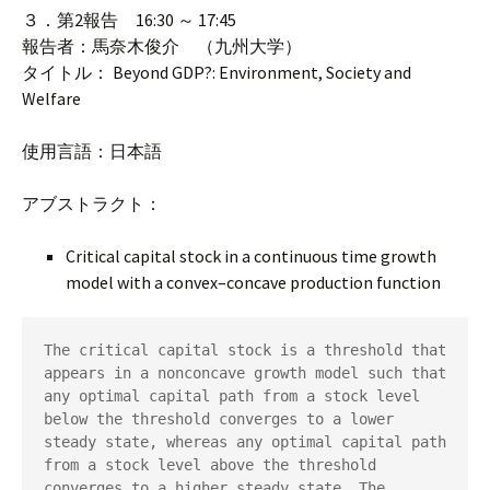
３．第2報告 16:30 ～ 17:45
報告者：馬奈木俊介 （九州大学）
タイトル： Beyond GDP?: Environment, Society and
Welfare
使用言語：日本語
アブストラクト：
Critical capital stock in a continuous time growth
model with a convex–concave production function
The critical capital stock is a threshold that 
appears in a nonconcave growth model such that 
any optimal capital path from a stock level 
below the threshold converges to a lower 
steady state, whereas any optimal capital path 
from a stock level above the threshold 
converges to a higher steady state. The 