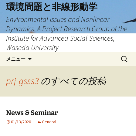
環境問題と非線形動学
Environmental Issues and Nonlinear
Dynamics. A Project Research Group of the
Institute for Advanced Social Sciences,
Waseda University
コ
検
メニュー
ン
索:
テ
ン
prj-gsss3
のすべての投稿
ツ
へ
ス
キ
News & Seminar
ッ
プ
01/13/2020
General