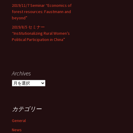
2019/11/7 Seminar “Economics of
forest resources: Faustmann and
beyond”
2019/8/5 セミナー
“Institutionalizing Rural Women’s
Political Participation in China”
Archives
Archives
カテゴリー
General
News